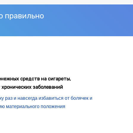
о правильно
енежных средств на сигареты,
т хронических заболеваний
 раз и навсегда избавиться от болячек и
ию материального положения