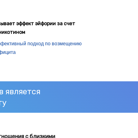
зывает эффект эйфории за счет
 никотином
ффективный подход по возмещению
ефицита
в является
ту
тношения с близкими