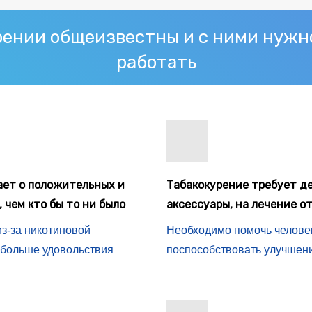
рении общеизвестны и с ними нужн
работать
ает о положительных и
Табакокурение требует д
 чем кто бы то ни было
аксессуары, на лечение о
из-за никотиновой
Необходимо помочь человеку
т больше удовольствия
поспособствовать улучшен