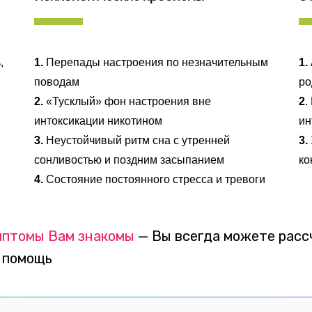
,
1.
Перепады настроения по незначительным
1.
поводам
ро
2.
«Тусклый» фон настроения вне
2
.
интоксикации никотином
ин
3.
Неустойчивый ритм сна с утренней
3.
сонливостью и поздним засыпанием
ко
4.
Состояние постоянного стресса и тревоги
мптомы Вам знакомы
—
Вы всегда можете расс
 помощь