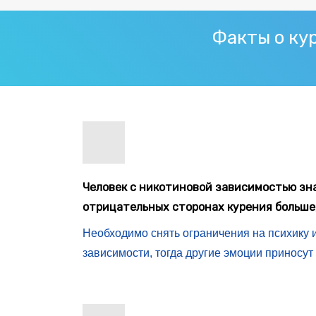
Факты о ку
Человек с никотиновой зависимостью зн
отрицательных сторонах курения больше,
Необходимо снять ограничения на психику 
зависимости, тогда другие эмоции приносу