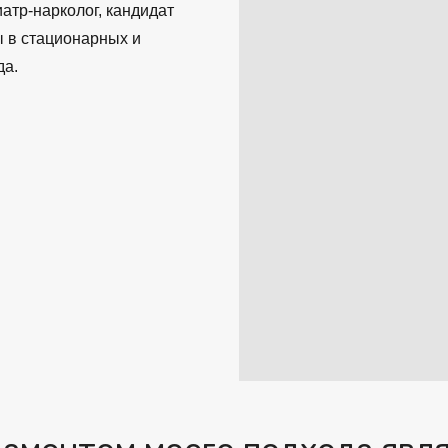
иатр-нарколог, кандидат
ы в стационарных и
да.