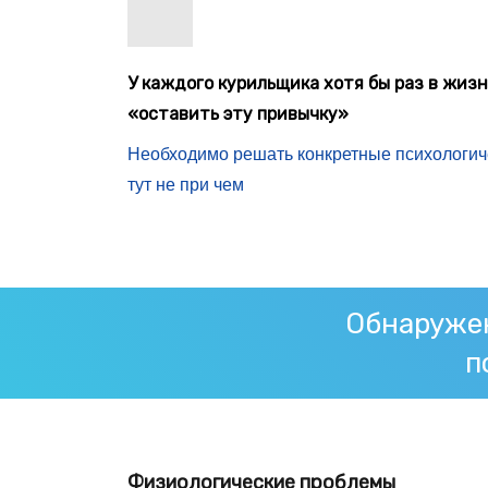
У каждого курильщика хотя бы раз в жиз
«оставить эту привычку»
Необходимо решать конкретные психологич
тут не при чем
Обнаружен
п
Физиологические проблемы